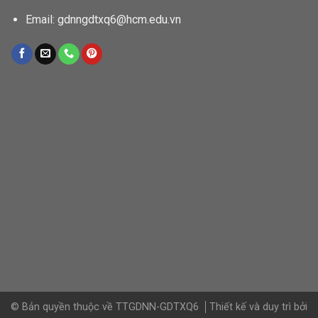
Email: gdnngdtxq6@hcm.edu.vn
© Bản quyền thuộc về TTGDNN-GDTXQ6
Thiết kế và duy trì bởi