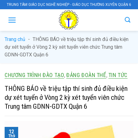
Skip
TRUNG TÂM GIÁO DỤC NGHỀ NGHIỆP - GIÁO DỤC THƯỜNG XUYÊN QUẬN 6
to
content
Trang chủ
-
THÔNG BÁO về triệu tập thí sinh đủ điều kiện
dự xét tuyển ở Vòng 2 kỳ xét tuyển viên chức Trung tâm
GDNN-GDTX Quận 6
CHƯƠNG TRÌNH ĐÀO TẠO
ĐẢNG ĐOÀN THỂ
TIN TỨC
,
,
THÔNG BÁO về triệu tập thí sinh đủ điều kiện
dự xét tuyển ở Vòng 2 kỳ xét tuyển viên chức
Trung tâm GDNN-GDTX Quận 6
12
Th9