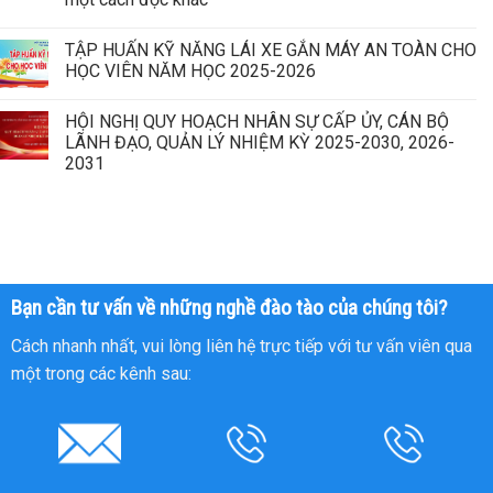
TẬP HUẤN KỸ NĂNG LÁI XE GẮN MÁY AN TOÀN CHO
HỌC VIÊN NĂM HỌC 2025-2026
HỘI NGHỊ QUY HOẠCH NHÂN SỰ CẤP ỦY, CÁN BỘ
LÃNH ĐẠO, QUẢN LÝ NHIỆM KỲ 2025-2030, 2026-
2031
Bạn cần tư vấn về những nghề đào tào của chúng tôi?
Cách nhanh nhất, vui lòng liên hệ trực tiếp với tư vấn viên qua
một trong các kênh sau: