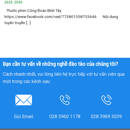
2025- 2030
Thước phim Công Đoàn Bình Tây
https://www.facebook.com/reel/773801558753646 Nội dung
tuyên truyền [...]
Bạn cần tư vấn về những nghề đào tào của chúng tôi?
Cách nhanh nhất, vui lòng liên hệ trực tiếp với tư vấn viên qua
một trong các kênh sau:
Gửi Email
028 3960 1178
028 3969 3039