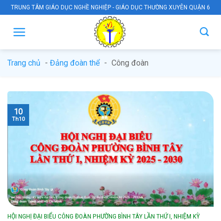
Skip
TRUNG TÂM GIÁO DỤC NGHỀ NGHIỆP - GIÁO DỤC THƯỜNG XUYÊN QUẬN 6
to
content
Trang chủ
-
Đảng đoàn thể
-
Công đoàn
10
Th10
HỘI NGHỊ ĐẠI BIỂU CÔNG ĐOÀN PHƯỜNG BÌNH TÂY LẦN THỨ I, NHIỆM KỲ