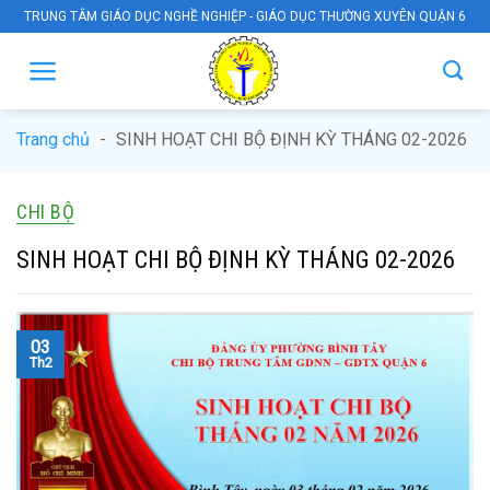
Skip
TRUNG TÂM GIÁO DỤC NGHỀ NGHIỆP - GIÁO DỤC THƯỜNG XUYÊN QUẬN 6
to
content
Trang chủ
-
SINH HOẠT CHI BỘ ĐỊNH KỲ THÁNG 02-2026
CHI BỘ
SINH HOẠT CHI BỘ ĐỊNH KỲ THÁNG 02-2026
03
Th2