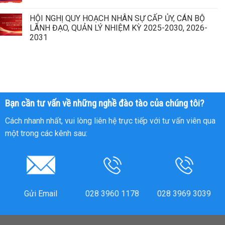
HỘI NGHỊ QUY HOẠCH NHÂN SỰ CẤP ỦY, CÁN BỘ
LÃNH ĐẠO, QUẢN LÝ NHIỆM KỲ 2025-2030, 2026-
2031
Bạn cần tư vấn về những nghề đào tào của chúng tôi?
Cách nhanh nhất, vui lòng liên hệ trực tiếp với tư vấn viên qua
một trong các kênh sau:
Gửi Email
028 3960 1178
028 3969 3039