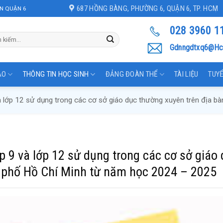
687 HỒNG BÀNG, PHƯỜNG 6, QUẬN 6, TP. HCM
N QUẬN 6
028 3960 1
Gdnngdtxq6@hc
ẠO
THÔNG TIN HỌC SINH
ĐẢNG ĐOÀN THỂ
TÀI LIỆU
TUYỂ
à lớp 12 sử dụng trong các cơ sở giáo dục thường xuyên trên địa
 9 và lớp 12 sử dụng trong các cơ sở giáo
 phố Hồ Chí Minh từ năm học 2024 – 2025