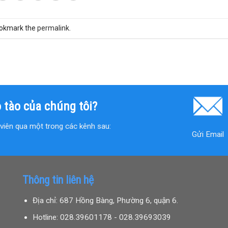
ookmark the
permalink
.
 tào của chúng tôi?
n viên qua một trong các kênh sau:
Gửi Email
Thông tin liên hệ
Địa chỉ: 687 Hồng Bàng, Phường 6, quận 6.
Hotline: 028.39601178 - 028.39693039