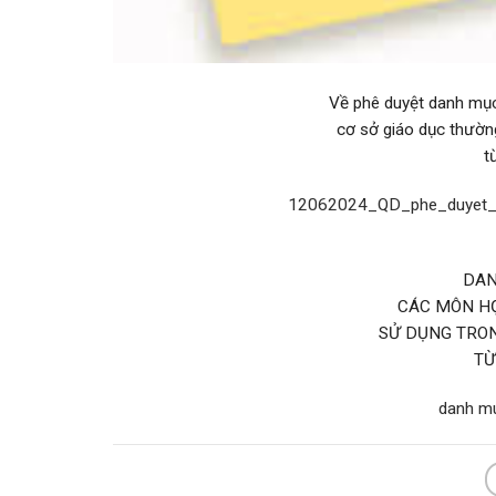
Về phê duyệt danh mục
cơ sở giáo dục thườn
t
12062024_QD_phe_duyet_
DAN
CÁC MÔN HỌ
SỬ DỤNG TRO
TỪ
danh mu