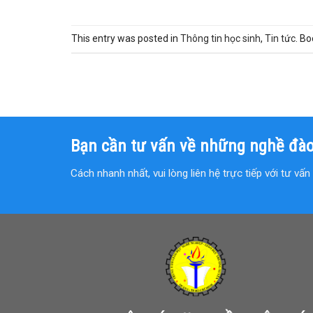
This entry was posted in
Thông tin học sinh
,
Tin tức
. B
Bạn cần tư vấn về những nghề đào
Cách nhanh nhất, vui lòng liên hệ trực tiếp với tư vấ