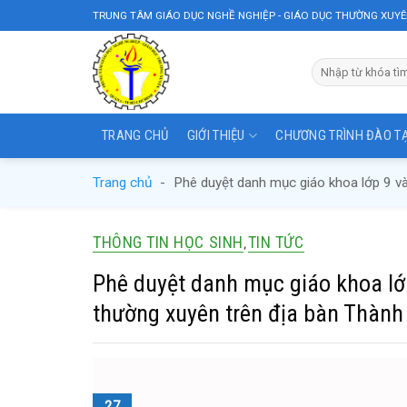
Skip
TRUNG TÂM GIÁO DỤC NGHỀ NGHIỆP - GIÁO DỤC THƯỜNG XUYÊ
to
content
TRANG CHỦ
GIỚI THIỆU
CHƯƠNG TRÌNH ĐÀO T
Trang chủ
-
Phê duyệt danh mục giáo khoa lớp 9 v
THÔNG TIN HỌC SINH
TIN TỨC
,
Phê duyệt danh mục giáo khoa lớp
thường xuyên trên địa bàn Thành
27