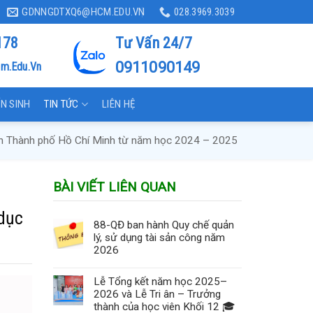
GDNNGDTXQ6@HCM.EDU.VN
028.3969.3039
178
Tư Vấn 24/7
0911090149
m.edu.vn
N SINH
TIN TỨC
LIÊN HỆ
 bàn Thành phố Hồ Chí Minh từ năm học 2024 – 2025
BÀI VIẾT LIÊN QUAN
 dục
88-QĐ ban hành Quy chế quản
lý, sử dụng tài sản công năm
2026
Lễ Tổng kết năm học 2025–
2026 và Lễ Tri ân – Trưởng
thành của học viên Khối 12 🎓