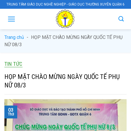
Skip
TRUNG TÂM GIÁO DỤC NGHỀ NGHIỆP - GIÁO DỤC THƯỜNG XUYÊN QUẬN 6
to
content
Trang chủ
-
HỌP MẶT CHÀO MỪNG NGÀY QUỐC TẾ PHỤ
NỮ 08/3
TIN TỨC
HỌP MẶT CHÀO MỪNG NGÀY QUỐC TẾ PHỤ
NỮ 08/3
03
Th3