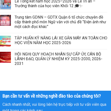
Lễ Tổng kết năm học 2025–2026 và Lễ Tri ân –
Trưởng thành của học viên Khối 12 🎓✨
Trung tâm GDNN – GDTX Quận 6 tổ chức chuyên đề
cấp thành phố môn Ngữ văn với chủ đề “Điện ảnh như
một cách đọc khác”
TẬP HUẤN KỸ NĂNG LÁI XE GẮN MÁY AN TOÀN CHO
HỌC VIÊN NĂM HỌC 2025-2026
HỘI NGHỊ QUY HOẠCH NHÂN SỰ CẤP ỦY, CÁN BỘ
LÃNH ĐẠO, QUẢN LÝ NHIỆM KỲ 2025-2030, 2026-
2031
Bạn cần tư vấn về những nghề đào tào của chúng tôi?
Cách nhanh nhất, vui lòng liên hệ trực tiếp với tư vấn viên qua
một trong các kênh sau: