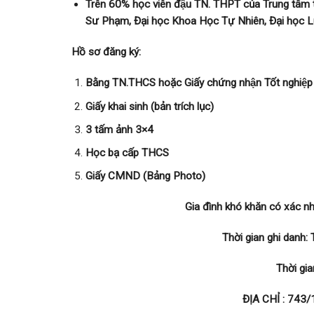
Trên 60% học viên đậu TN. THPT của Trung tâm thi 
Sư Phạm, Đại học Khoa Học Tự Nhiên, Đại học 
Hồ sơ đăng ký:
Bằng TN.THCS hoặc Giấy chứng nhận Tốt nghiệp t
Giấy khai sinh (bản trích lục)
3 tấm ảnh 3×4
Học bạ cấp THCS
Giấy CMND (Bảng Photo)
Gia đình khó khăn có xác 
Thời gian ghi danh
Thời gi
ĐỊA CHỈ :
743/