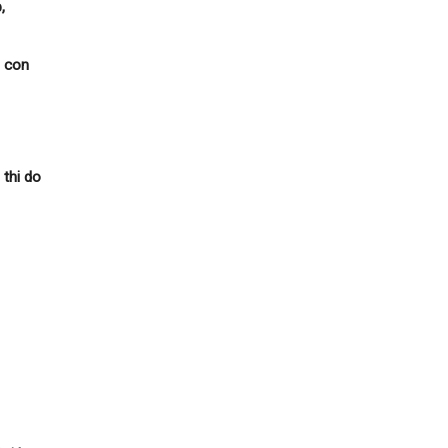
,
a con
 thi do