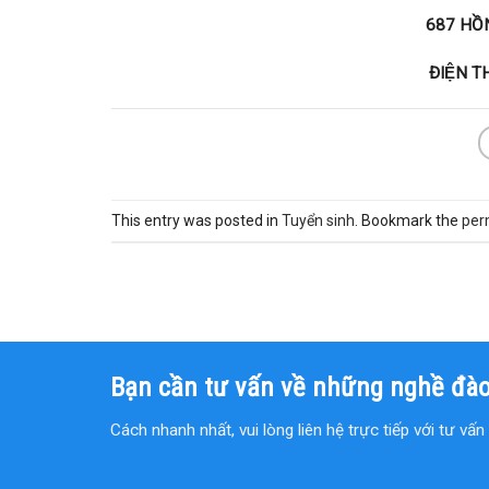
687 HỒ
ĐIỆN T
This entry was posted in
Tuyển sinh
. Bookmark the
per
Bạn cần tư vấn về những nghề đào
Cách nhanh nhất, vui lòng liên hệ trực tiếp với tư vấ