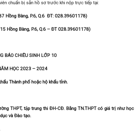
ên chuẩn bị sẵn hồ sơ trước khi nộp trực tiếp tại:
687 Hồng Bàng, P.6, Q.6 ĐT: 028.39601178)
3/15 Hồng Bàng, P.6, Q.6 – ĐT 028.39601178)
 BÁO CHIÊU SINH LỚP 10
ĂM HỌC 2023 – 2024
ộ khẩu Thành phố hoặc hộ khẩu tỉnh.
̀ng THPT, tập trung thi ĐH-CĐ. Bằng TN.THPT có giá trị như học t
ục và Đào tạo.
.