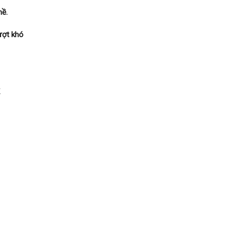
ề.
ượt khó
.