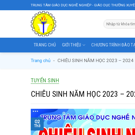
Skip
TRUNG TÂM GIÁO DỤC NGHỀ NGHIỆP - GIÁO DỤC THƯỜNG XUYÊ
to
content
TRANG CHỦ
GIỚI THIỆU
CHƯƠNG TRÌNH ĐÀO T
Trang chủ
-
CHIÊU SINH NĂM HỌC 2023 – 2024
TUYỂN SINH
CHIÊU SINH NĂM HỌC 2023 – 20
02
Th3