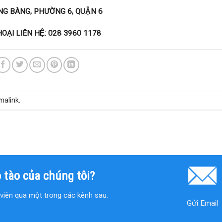
NG BÀNG, PHƯỜNG 6, QUẬN 6
HOẠI LIÊN HỆ: 028 3960 1178
malink
.
 tào của chúng tôi?
n viên qua một trong các kênh sau:
Gửi Email