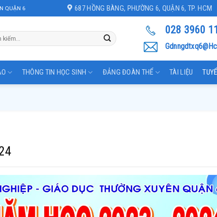
687 HỒNG BÀNG, PHƯỜNG 6, QUẬN 6, TP. HCM
N QUẬN 6
028 3960 1
Gdnngdtxq6@hc
ẠO
THÔNG TIN HỌC SINH
ĐẢNG ĐOÀN THỂ
TÀI LIỆU
TUYỂ
24