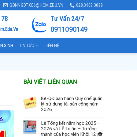
GDNNGDTXQ6@HCM.EDU.VN
028.3969.3039
178
Tư Vấn 24/7
0911090149
m.edu.vn
N SINH
TIN TỨC
LIÊN HỆ
BÀI VIẾT LIÊN QUAN
88-QĐ ban hành Quy chế quản
lý, sử dụng tài sản công năm
2026
Lễ Tổng kết năm học 2025–
2026 và Lễ Tri ân – Trưởng
thành của học viên Khối 12 🎓