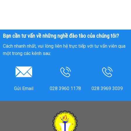
Bạn cần tư vấn về những nghề đào tào của chúng tôi?
Cách nhanh nhất, vui lòng liên hệ trực tiếp với tư vấn viên qua
một trong các kênh sau:
Gửi Email
028 3960 1178
028 3969 3039