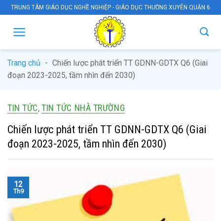
Skip
TRUNG TÂM GIÁO DỤC NGHỀ NGHIỆP - GIÁO DỤC THƯỜNG XUYÊN QUẬN 6
to
content
Trang chủ
-
Chiến lược phát triển TT GDNN-GDTX Q6 (Giai
đoạn 2023-2025, tầm nhìn đến 2030)
TIN TỨC
TIN TỨC NHÀ TRƯỜNG
,
Chiến lược phát triển TT GDNN-GDTX Q6 (Giai
đoạn 2023-2025, tầm nhìn đến 2030)
12
Th9