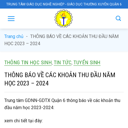
Skip
TRUNG TÂM GIÁO DỤC NGHỀ NGHIỆP - GIÁO DỤC THƯỜNG XUYÊN QUẬN 6
to
content
Trang chủ
-
THÔNG BÁO VỀ CÁC KHOẢN THU ĐẦU NĂM
HỌC 2023 – 2024
THÔNG TIN HỌC SINH
TIN TỨC
TUYỂN SINH
,
,
THÔNG BÁO VỀ CÁC KHOẢN THU ĐẦU NĂM
HỌC 2023 – 2024
Trung tâm GDNN-GDTX Quận 6 thông báo về các khoản thu
đầu năm học 2023-2024:
xem chi tiết tại đây: