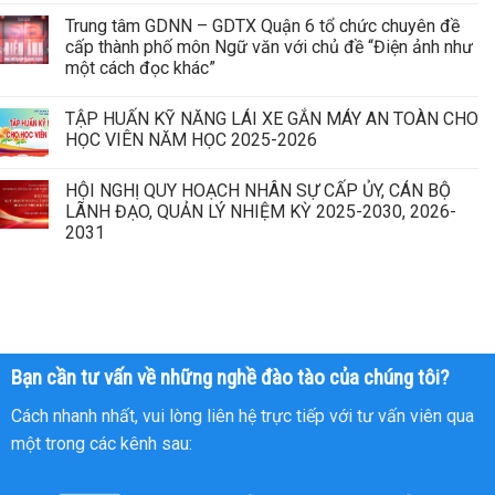
Trung tâm GDNN – GDTX Quận 6 tổ chức chuyên đề
cấp thành phố môn Ngữ văn với chủ đề “Điện ảnh như
một cách đọc khác”
TẬP HUẤN KỸ NĂNG LÁI XE GẮN MÁY AN TOÀN CHO
HỌC VIÊN NĂM HỌC 2025-2026
HỘI NGHỊ QUY HOẠCH NHÂN SỰ CẤP ỦY, CÁN BỘ
LÃNH ĐẠO, QUẢN LÝ NHIỆM KỲ 2025-2030, 2026-
2031
Bạn cần tư vấn về những nghề đào tào của chúng tôi?
Cách nhanh nhất, vui lòng liên hệ trực tiếp với tư vấn viên qua
một trong các kênh sau: