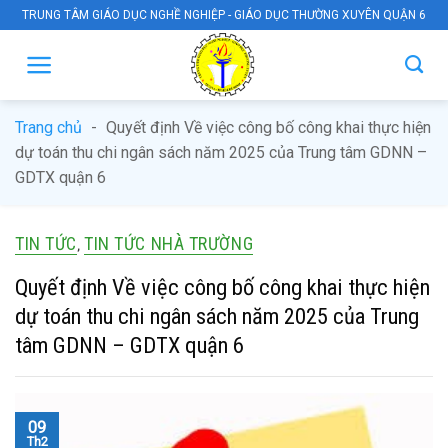
Skip
TRUNG TÂM GIÁO DỤC NGHỀ NGHIỆP - GIÁO DỤC THƯỜNG XUYÊN QUẬN 6
to
content
Trang chủ
-
Quyết định Về việc công bố công khai thực hiện
dự toán thu chi ngân sách năm 2025 của Trung tâm GDNN –
GDTX quận 6
TIN TỨC
TIN TỨC NHÀ TRƯỜNG
,
Quyết định Về việc công bố công khai thực hiện
dự toán thu chi ngân sách năm 2025 của Trung
tâm GDNN – GDTX quận 6
09
Th2