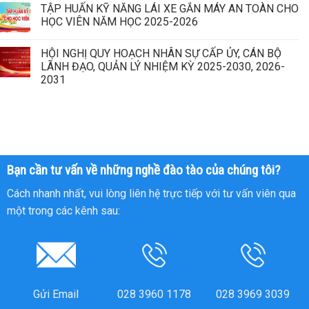
TẬP HUẤN KỸ NĂNG LÁI XE GẮN MÁY AN TOÀN CHO
HỌC VIÊN NĂM HỌC 2025-2026
HỘI NGHỊ QUY HOẠCH NHÂN SỰ CẤP ỦY, CÁN BỘ
LÃNH ĐẠO, QUẢN LÝ NHIỆM KỲ 2025-2030, 2026-
2031
Bạn cần tư vấn về những nghề đào tào của chúng tôi?
Cách nhanh nhất, vui lòng liên hệ trực tiếp với tư vấn viên qua
một trong các kênh sau:
Gửi Email
028 3960 1178
028 3969 3039