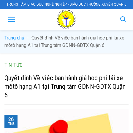
Skip
TRUNG TÂM GIÁO DỤC NGHỀ NGHIỆP - GIÁO DỤC THƯỜNG XUYÊN QUẬN 6
to
content
Trang chủ
-
Quyết định Về việc ban hành giá học phí lái xe
môtô hạng A1 tại Trung tâm GDNN-GDTX Quận 6
TIN TỨC
Quyết định Về việc ban hành giá học phí lái xe
môtô hạng A1 tại Trung tâm GDNN-GDTX Quận
6
26
Th8