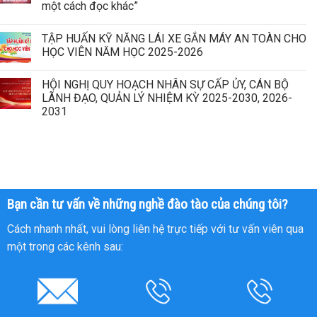
một cách đọc khác”
TẬP HUẤN KỸ NĂNG LÁI XE GẮN MÁY AN TOÀN CHO
HỌC VIÊN NĂM HỌC 2025-2026
HỘI NGHỊ QUY HOẠCH NHÂN SỰ CẤP ỦY, CÁN BỘ
LÃNH ĐẠO, QUẢN LÝ NHIỆM KỲ 2025-2030, 2026-
2031
Bạn cần tư vấn về những nghề đào tào của chúng tôi?
Cách nhanh nhất, vui lòng liên hệ trực tiếp với tư vấn viên qua
một trong các kênh sau: