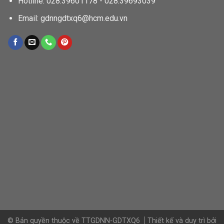
Hotline: 028.39601178 - 028.39693039
Email: gdnngdtxq6@hcm.edu.vn
© Bản quyền thuộc về TTGDNN-GDTXQ6
Thiết kế và duy trì bởi