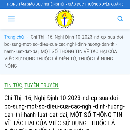
Skip
TRUNG TÂM GIÁO DỤC NGHỀ NGHIỆP - GIÁO DỤC THƯỜNG XUYÊN QUẬN 6
to
content
Trang chủ
-
Chỉ Thị -16, Nghị Định 10-2023-nd-cp-sua-doi-
bo-sung-mot-so-dieu-cua-cac-nghi-dinh-huong-dan-thi-
hanh-luat-dat-dai, MỘT SỐ THÔNG TIN VỀ TÁC HẠI CỦA
VIỆC SỬ DỤNG THUỐC LÁ ĐIỆN TỪ, THUỐC LÁ NUNG
NÓNG
TIN TỨC
TUYÊN TRUYỀN
,
Chỉ Thị -16, Nghị Định 10-2023-nd-cp-sua-doi-
bo-sung-mot-so-dieu-cua-cac-nghi-dinh-huong-
dan-thi-hanh-luat-dat-dai, MỘT SỐ THÔNG TIN
VỀ TÁC HẠI CỦA VIỆC SỬ DỤNG THUỐC LÁ