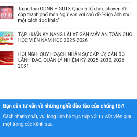
Trung tâm GDNN – GDTX Quận 6 tổ chức chuyên đề
cấp thành phố môn Ngữ văn với chủ đề “Điện ảnh như
một cách đọc khác”
TẬP HUẤN KỸ NĂNG LÁI XE GẮN MÁY AN TOÀN CHO
HỌC VIÊN NĂM HỌC 2025-2026
HỘI NGHỊ QUY HOẠCH NHÂN SỰ CẤP ỦY, CÁN BỘ
LÃNH ĐẠO, QUẢN LÝ NHIỆM KỲ 2025-2030, 2026-
2031
Bạn cần tư vấn về những nghề đào tào của chúng tôi?
Cách nhanh nhất, vui lòng liên hệ trực tiếp với tư vấn viên qua
một trong các kênh sau: