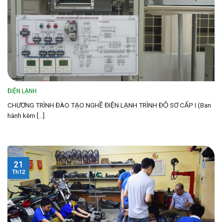
ĐIỆN LẠNH
CHƯƠNG TRÌNH ĐÀO TẠO NGHỀ ĐIỆN LẠNH TRÌNH ĐỘ SƠ CẤP I (Ban
hành kèm [...]
21
Th12