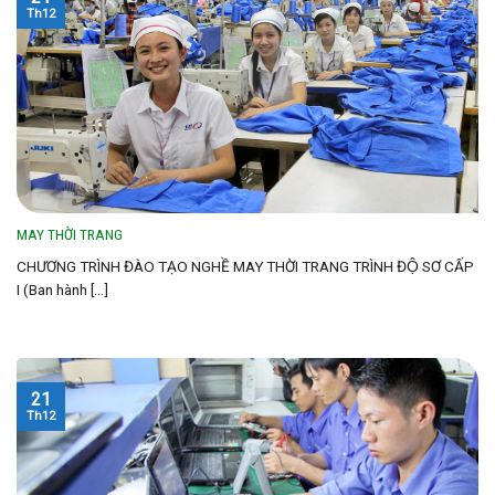
Th12
MAY THỜI TRANG
CHƯƠNG TRÌNH ĐÀO TẠO NGHỀ MAY THỜI TRANG TRÌNH ĐỘ SƠ CẤP
I (Ban hành [...]
21
Th12