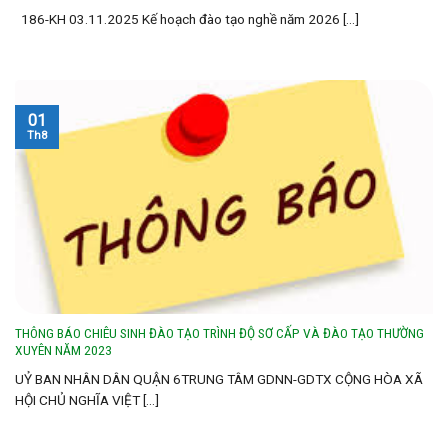
186-KH 03.11.2025 Kế hoạch đào tạo nghề năm 2026 [...]
01
Th8
THÔNG BÁO CHIÊU SINH ĐÀO TẠO TRÌNH ĐỘ SƠ CẤP VÀ ĐÀO TẠO THƯỜNG
XUYÊN NĂM 2023
UỶ BAN NHÂN DÂN QUẬN 6TRUNG TÂM GDNN-GDTX CỘNG HÒA XÃ
HỘI CHỦ NGHĨA VIỆT [...]