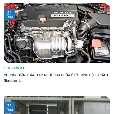
21
Th12
SỮA CHỮA Ô TÔ
CHƯƠNG TRÌNH ĐÀO TẠO NGHỀ SỬA CHỮA ÔTÔ TRÌNH ĐỘ SƠ CẤP I
(Ban hành [...]
21
Th12