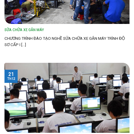
SỮA CHỮA XE GẮN MÁY
CHƯƠNG TRÌNH ĐÀO TẠO NGHỀ SỬA CHỮA XE GẮN MÁY TRÌNH ĐỘ
SƠ CẤP I [...]
21
Th12