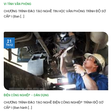
VI TÍNH VĂN PHÒNG
CHƯƠNG TRÌNH ĐÀO TẠO NGHỀ TIN HỌC VĂN PHÒNG TRÌNH ĐỘ SƠ
CẤP I (Ban [...]
21
Th12
ĐIỆN CÔNG NGHIỆP – DÂN DỤNG
CHƯƠNG TRÌNH ĐÀO TẠO NGHỀ ĐIỆN CÔNG NGHIỆP TRÌNH ĐỘ SƠ
CẤP I (Ban hành [...]