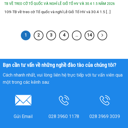
TB VỀ TREO CỜ TỔ QUỐC VÀ NGHỈ LỄ GIỖ TỔ HV VÀ 30.4 1.5 NĂM 2026
109-TB về treo cờ Tổ quốc và nghỉ Lễ Giỗ Tổ HV và 30.4 1.5 [...]
1
2
3
4
…
14
Bạn cần tư vấn về những nghề đào tào của chúng tôi?
Cách nhanh nhất, vui lòng liên hệ trực tiếp với tư vấn viên qua
một trong các kênh sau:
Gửi Email
028 3960 1178
028 3969 3039