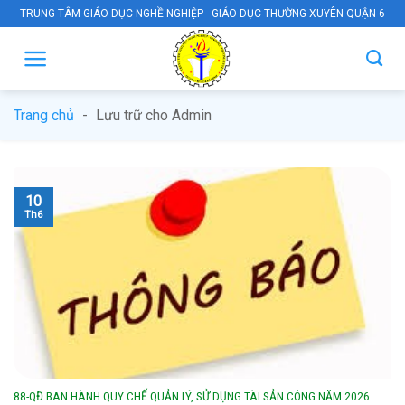
Skip
TRUNG TÂM GIÁO DỤC NGHỀ NGHIỆP - GIÁO DỤC THƯỜNG XUYÊN QUẬN 6
to
content
Trang chủ
-
Lưu trữ cho Admin
10
Th6
88-QĐ BAN HÀNH QUY CHẾ QUẢN LÝ, SỬ DỤNG TÀI SẢN CÔNG NĂM 2026