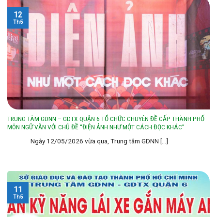
12
Th5
TRUNG TÂM GDNN – GDTX QUẬN 6 TỔ CHỨC CHUYÊN ĐỀ CẤP THÀNH PHỐ
MÔN NGỮ VĂN VỚI CHỦ ĐỀ “ĐIỆN ẢNH NHƯ MỘT CÁCH ĐỌC KHÁC”
Ngày 12/05/2026 vừa qua, Trung tâm GDNN [...]
11
Th5