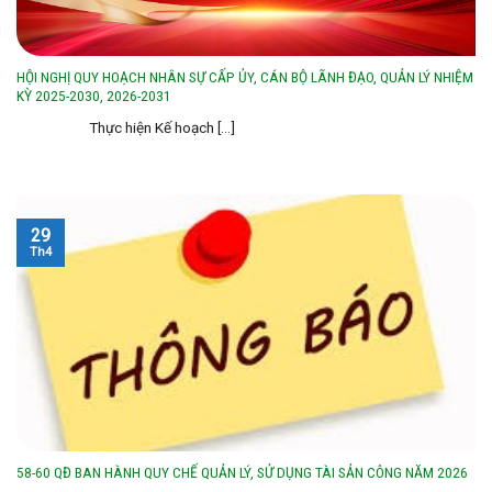
HỘI NGHỊ QUY HOẠCH NHÂN SỰ CẤP ỦY, CÁN BỘ LÃNH ĐẠO, QUẢN LÝ NHIỆM
KỲ 2025-2030, 2026-2031
Thực hiện Kế hoạch [...]
29
Th4
58-60 QĐ BAN HÀNH QUY CHẾ QUẢN LÝ, SỬ DỤNG TÀI SẢN CÔNG NĂM 2026